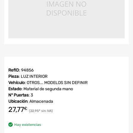
RefID
: 94856
Pieza
: LUZ INTERIOR
Vehículo
: OTROS... MODELOS SIN DEFINIR
Estado
: Material de segunda mano
Nº Puertas
: 3
Ubicación
: Almacenada
27,77
€
22,95
€
Hay existencias