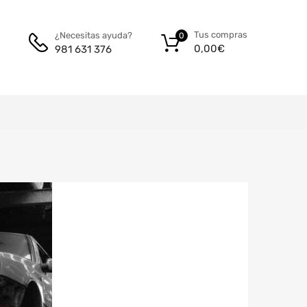
Tus compras
¿Necesitas ayuda?
0
0,00
€
981 631 376